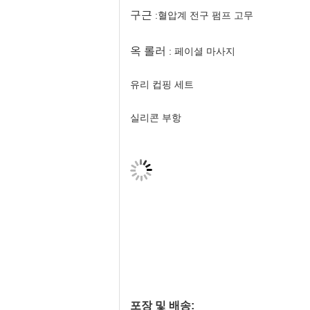
구근
:
혈압계 전구 펌프 고무
옥 롤러
: 페이셜 마사지
유리 컵핑 세트
실리콘 부항
포장 및 배송: