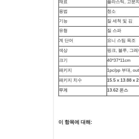
재료
플라스틱, 고분자
용법
청소
기능
질 세척 및 김
유형
질 스파
계 단어
요니 스팀 욕조
색상
핑크, 블루, 그
크기
40*37*11cm
패키지
1pc/pp 부대, o
패키지 치수
15.5 x 13.88 x
무게
13.62 온스
이 항목에 대해: