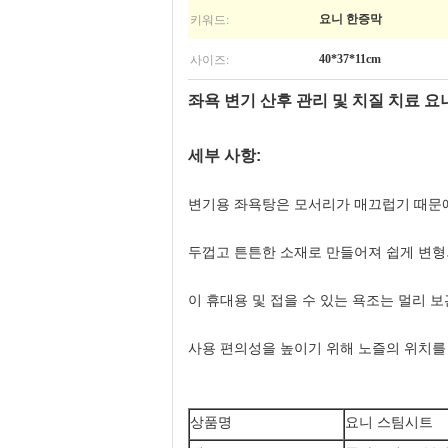
키워드:
요니 한증막
사이즈:
40*37*11cm
좌욕 변기 산후 관리 및 치질 치료 요
세부 사항:
변기용 좌욕탕은 모서리가 매끄럽기 때문
두껍고 튼튼한 소재로 만들어져 쉽게 변형
이 휴대용 및 접을 수 있는 욕조는 멀리 
사용 편의성을 높이기 위해 노즐의 위치를 ​
상품명
요니 스팀시트