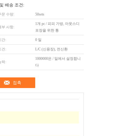
및 배송 조건:
주문 수량:
50sets
1개 pc / 피피 가방, 아웃스디
세부 사항:
포장을 위한 통
시간:
0 일
조건:
L/C (신용장), 전신환
1000000은 / 일에서 설정합니
능력:
다
접촉