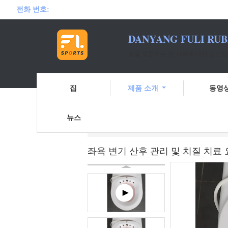
전화 번호:
DANYANG FULI RUB
질을 보증하는 것 사회에 대한 갱신입
집
제품 소개
동영
뉴스
홈
제품 소개
여음상 스팀 자리
좌욕
좌욕 변기 산후 관리 및 치질 치료 