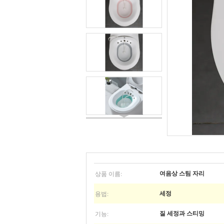
상품 이름:
여음상 스팀 자리
용법:
세정
기능:
질 세정과 스티밍