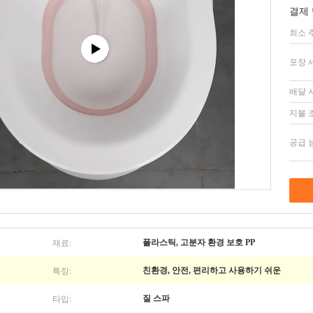
결제 
최소 
포장 
배달 
지불 
공급 
재료:
플라스틱, 고분자 환경 보호 PP
특징:
친환경, 안전, 편리하고 사용하기 쉬운
타입:
질 스파