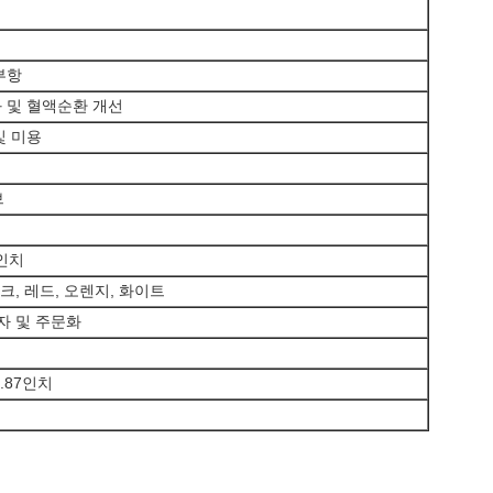
디
부항
 및 혈액순환 개선
및 미용
브
.9인치
핑크, 레드, 오렌지, 화이트
자 및 주문화
 2.87인치