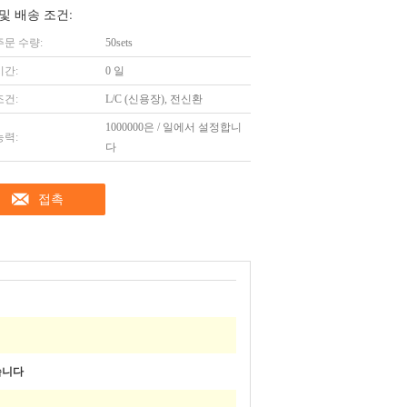
및 배송 조건:
주문 수량:
50sets
시간:
0 일
조건:
L/C (신용장), 전신환
1000000은 / 일에서 설정합니
능력:
다
접촉
습니다