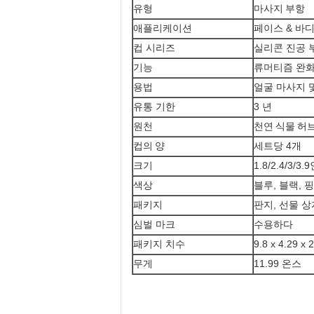
유형
마사지 부항
애플리케이션
페이스 & 바
컵 시리즈
실리콘 진공 
기능
류머티즘 완화
용법
얼굴 마사지 
유통 기한
3 년
원천
천연 식물 허
컵의 양
세트당 4개
크기
1.8/2.4/3/3
색상
블루, 블랙, 
패키지
판지, 선물 상
심벌 마크
수용하다
패키지 치수
9.8 x 4.29 x
무게
11.99 온스