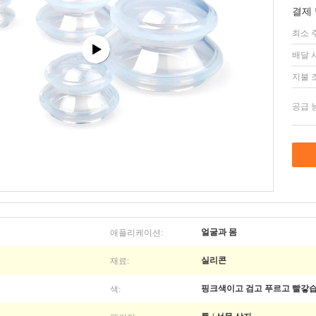
결제 
최소 
배달 
지불 
공급 
애플리케이션:
얼굴과 몸
재료:
실리콘
색:
핑크색이고 검고 푸르고 빨갛