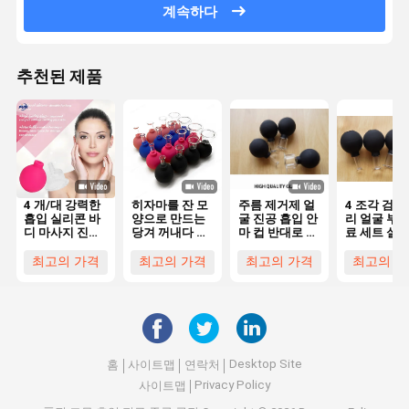
계속하다
추천된 제품
4 개/대 강력한
히자마를 잔 모
주름 제거제 얼
4 조각 검은
흡입 실리콘 바
양으로 만드는
굴 진공 흡입 안
리 얼굴 부항
디 마사지 진공
당겨 꺼내다 진
마 컵 반대로 셀
료 세트 실
부항 컵 안티 셀
공 유지 장치 마
룰라이트를 감
진공 얼굴 
룰 라이트 진공
사지는 반대 셀
소시키는 뚱뚱
지 컵 안티 
최고의 가격
최고의 가격
최고의 가격
최고의 가
캔 부항 컵 마사
룰라이트 4 PC
한
라이트 림프
지 휴식
를 잔 모양으로
트
만듭니다
Desktop Site
홈
사이트맵
연락처
Privacy Policy
사이트맵