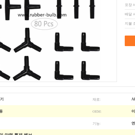
포장 
배달 
지불 
재료:
결기
A
OEM:
등등
이
기능:
연