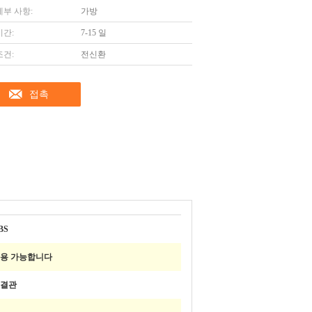
세부 사항:
가방
시간:
7-15 일
조건:
전신환
접촉
BS
용 가능합니다
결관