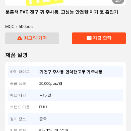
2
/
2
분홍색 PVC 전구 귀 주사통, 고성능 안전한 아기 코 흡인기
MOQ：500pcs
최고의 가격
지금 연락
제품 설명
하이 라이트
,
귀 전구 주사통
연약한 고무 귀 주사통
공급 능력
20,000pcs/일
배달 시간
7-15 일
브랜드 이름
FULI
원래 장소
중국
지불 조건
티 / T는, 패 / C 조