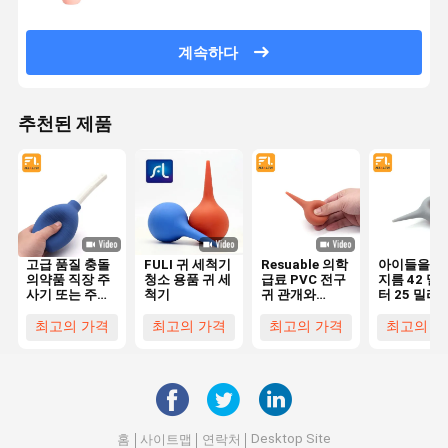
계속하다
추천된 제품
고급 품질 충돌
FULI 귀 세척기
Resuable 의학
아이들을 위
의약품 직장 주
청소 용품 귀 세
급료 PVC 전구
지름 42 밀
사기 또는 주사
척기
귀 관개와
터 25 밀리
기 관장
Syringing 25ml/35ml
르트 중앙 
OEM 순서
귀 세정 주
최고의 가격
최고의 가격
최고의 가격
최고의 가
Desktop Site
홈
사이트맵
연락처