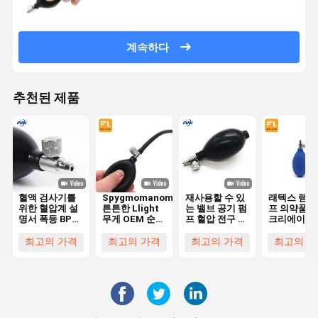
계속하다
추천된 제품
혈액 검사기를
Spygmomanoment
재사용할 수 있
래텍스 램프
위한 혈압계 설
튼튼한 Llight
는 밸브 공기 펌
프 의약품 과
명서 폭등 BP
무게 OEM 순서
프 혈압 전구 라
크리에이션 
전구
를 위한 고무 혈
텍스 혈압계 전
물품 을 붓기
압 전구
구를 블우브
한 완벽한 
최고의 가격
최고의 가격
최고의 가격
최고의 가