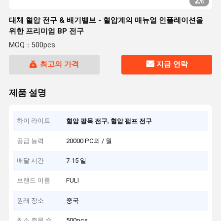
2
/
6
대체 혈압 전구 & 배기밸브 - 혈압계의 매뉴얼 인플레이션을
위한 프리미엄 BP 전구
MOQ：500pcs
최고의 가격
지금 연락
제품 설명
하이 라이트
,
혈압 팔목 전구
혈압 펌프 전구
공급 능력
20000 PC의 / 월
배달 시간
7-15 일
브랜드 이름
FULI
원래 장소
중국
최소 주문 수
500pcs